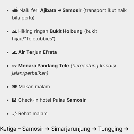
⛴️ Naik feri
Ajibata ➜ Samosir
(transport ikut naik
bila perlu)
🌄 Hiking ringan
Bukit Holbung
(bukit
hijau/“Teletubbies”)
🌊
Air Terjun Efrata
👀
Menara Pandang Tele
(bergantung kondisi
jalan/perbaikan)
🍽️ Makan malam
🏨 Check-in hotel
Pulau Samosir
🌙 Rehat malam
Ketiga – Samosir ➜ Simarjarunjung ➜ Tongging ➜