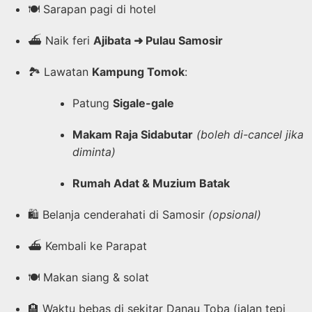
🍽️ Sarapan pagi di hotel
⛴️ Naik feri
Ajibata ➜ Pulau Samosir
🏞️ Lawatan
Kampung Tomok
:
Patung
Sigale-gale
Makam Raja Sidabutar
(boleh di-cancel jika
diminta)
Rumah Adat & Muzium Batak
🛍️ Belanja cenderahati di Samosir
(opsional)
⛴️ Kembali ke Parapat
🍽️ Makan siang & solat
🏨 Waktu bebas di sekitar Danau Toba (jalan tepi