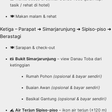
tasik / rehat di hotel)
🍽️ Makan malam & rehat
Ketiga – Parapat ➜ Simarjarunjung ➜ Sipiso-piso ➜
Berastagi
🍽️ Sarapan & check-out
📸
Bukit Simarjarunjung
– view Danau Toba dari
ketinggian
Rumah Pohon
(opsional & bayar sendiri)
Buaian Awan
(opsional & bayar sendiri)
Basikal Gantung
(opsional & bayar sendiri)
🌊
Air Terjun Sipiso-piso
– ikon air terjun (±120 m)