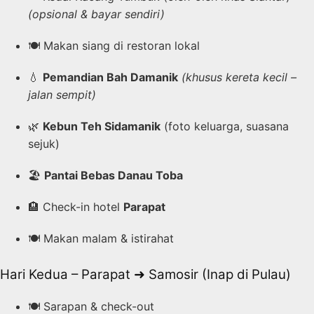
(opsional & bayar sendiri)
🍽️ Makan siang di restoran lokal
💧
Pemandian Bah Damanik
(khusus kereta kecil –
jalan sempit)
🌿
Kebun Teh Sidamanik
(foto keluarga, suasana
sejuk)
🏖️
Pantai Bebas Danau Toba
🏨 Check-in hotel
Parapat
🍽️ Makan malam & istirahat
Hari Kedua – Parapat ➜ Samosir (Inap di Pulau)
🍽️ Sarapan & check-out