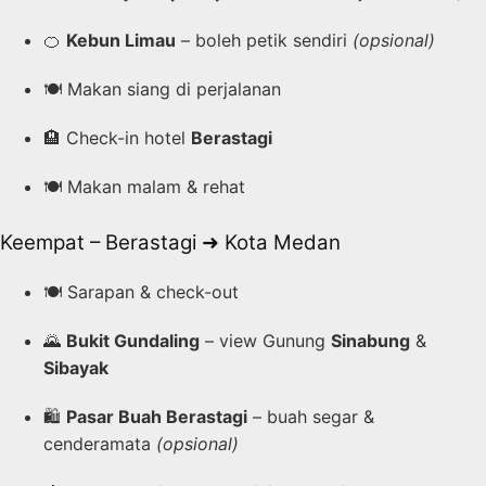
🍊
Kebun Limau
– boleh petik sendiri
(opsional)
🍽️ Makan siang di perjalanan
🏨 Check-in hotel
Berastagi
🍽️ Makan malam & rehat
Keempat – Berastagi ➜ Kota Medan
🍽️ Sarapan & check-out
🌄
Bukit Gundaling
– view Gunung
Sinabung
&
Sibayak
🛍️
Pasar Buah Berastagi
– buah segar &
cenderamata
(opsional)