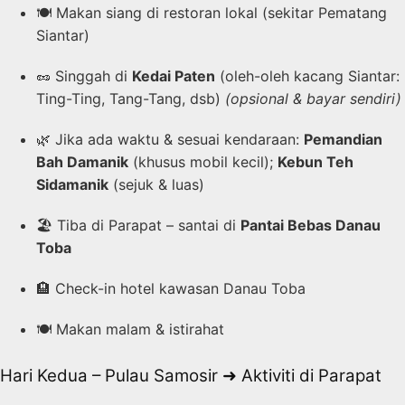
🍽️ Makan siang di restoran lokal (sekitar Pematang
Siantar)
🥜 Singgah di
Kedai Paten
(oleh-oleh kacang Siantar:
Ting-Ting, Tang-Tang, dsb)
(opsional & bayar sendiri)
🌿 Jika ada waktu & sesuai kendaraan:
Pemandian
Bah Damanik
(khusus mobil kecil);
Kebun Teh
Sidamanik
(sejuk & luas)
🏖️ Tiba di Parapat – santai di
Pantai Bebas Danau
Toba
🏨 Check-in hotel kawasan Danau Toba
🍽️ Makan malam & istirahat
Hari Kedua – Pulau Samosir ➜ Aktiviti di Parapat