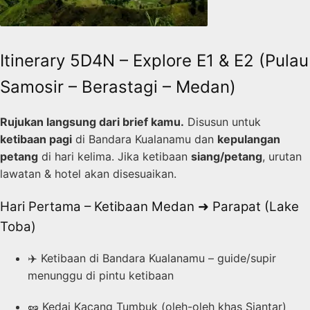
Itinerary 5D4N – Explore E1 & E2 (Pulau
Samosir – Berastagi – Medan)
Rujukan langsung dari brief kamu.
Disusun untuk
ketibaan pagi
di Bandara Kualanamu dan
kepulangan
petang
di hari kelima. Jika ketibaan
siang/petang
, urutan
lawatan & hotel akan disesuaikan.
Hari Pertama – Ketibaan Medan ➜ Parapat (Lake
Toba)
✈️ Ketibaan di Bandara Kualanamu – guide/supir
menunggu di pintu ketibaan
🥜 Kedai Kacang Tumbuk (oleh-oleh khas Siantar)