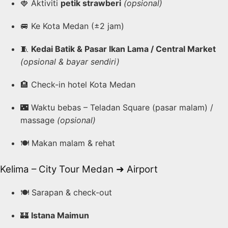
🍓 Aktiviti
petik strawberi
(opsional)
🚐 Ke Kota Medan (±2 jam)
🧵
Kedai Batik & Pasar Ikan Lama / Central Market
(opsional & bayar sendiri)
🏨 Check-in hotel Kota Medan
🌃 Waktu bebas – Teladan Square (pasar malam) /
massage
(opsional)
🍽️ Makan malam & rehat
Kelima – City Tour Medan ➜ Airport
🍽️ Sarapan & check-out
🏰
Istana Maimun