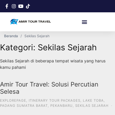
Beranda
Sekilas Sejarah
Kategori:
Sekilas Sejarah
Sekilas Sejarah di beberapa tempat wisata yang harus
kamu pahami
Amir Tour Travel: Solusi Percutian
Selesa
EXPLOREPAGE
,
ITINERARY TOUR PACKAGES
,
LAKE TOBA
,
PADANG SUMATRA BARAT
,
PEKANBARU
,
SEKILAS SEJARAH
·