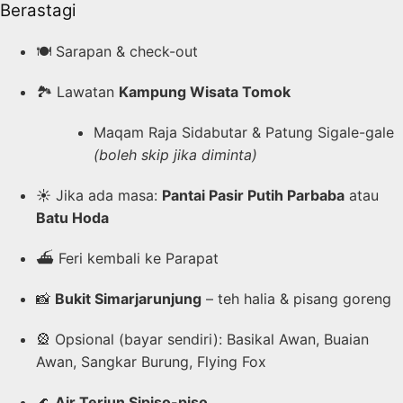
Berastagi
🍽️ Sarapan & check-out
🏞️ Lawatan
Kampung Wisata Tomok
Maqam Raja Sidabutar & Patung Sigale-gale
(boleh skip jika diminta)
☀️ Jika ada masa:
Pantai Pasir Putih Parbaba
atau
Batu Hoda
⛴️ Feri kembali ke Parapat
📸
Bukit Simarjarunjung
– teh halia & pisang goreng
🎡 Opsional (bayar sendiri): Basikal Awan, Buaian
Awan, Sangkar Burung, Flying Fox
🌊
Air Terjun Sipiso-piso