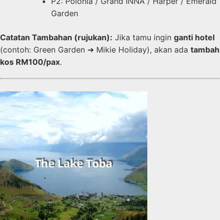
P2: Polonia / Grand INNA / Harper / Emerald
Garden
Catatan Tambahan (rujukan):
Jika tamu ingin
ganti hotel
(contoh: Green Garden ➜ Mikie Holiday), akan ada
tambah
kos RM100/pax
.