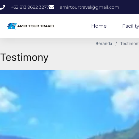
+62 813 9682 3277
amirtourtravel@gmail.com
Home
Facilit
Beranda
Testimon
Testimony