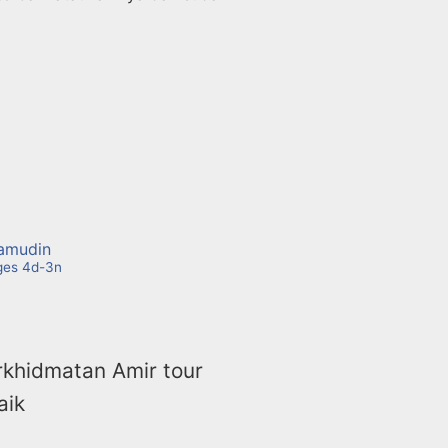
amudin
ges 4d-3n
rkhidmatan Amir tour
aik