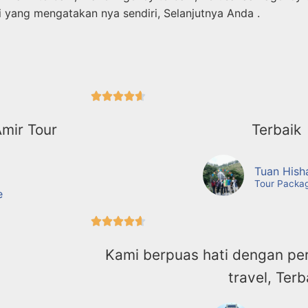
i yang mengatakan nya sendiri, Selanjutnya Anda .





Amir Tour
Terbaik
Tuan Hish
Tour Packa
e





Kami berpuas hati dengan pe
travel, Terb