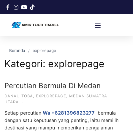
Beranda
explorepage
Kategori:
explorepage
Percutian Bermula Di Medan
DANAU TOBA
,
EXPLOREPAGE
,
MEDAN SUMATRA
UTARA
·
Setiap percutian
Wa +6281396823277
bermula
dengan satu keputusan yang penting, iaitu memilih
destinasi yang mampu memberikan pengalaman