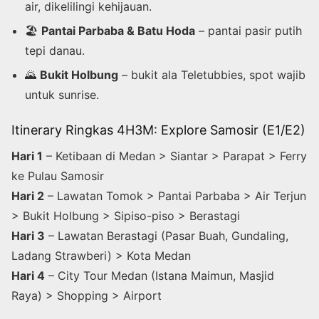
air, dikelilingi kehijauan.
🏖️
Pantai Parbaba & Batu Hoda
– pantai pasir putih
tepi danau.
🌄
Bukit Holbung
– bukit ala Teletubbies, spot wajib
untuk sunrise.
Itinerary Ringkas 4H3M: Explore Samosir (E1/E2)
Hari 1
– Ketibaan di Medan > Siantar > Parapat > Ferry
ke Pulau Samosir
Hari 2
– Lawatan Tomok > Pantai Parbaba > Air Terjun
> Bukit Holbung > Sipiso-piso > Berastagi
Hari 3
– Lawatan Berastagi (Pasar Buah, Gundaling,
Ladang Strawberi) > Kota Medan
Hari 4
– City Tour Medan (Istana Maimun, Masjid
Raya) > Shopping > Airport