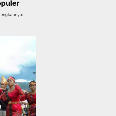
opuler
lengkapnya: