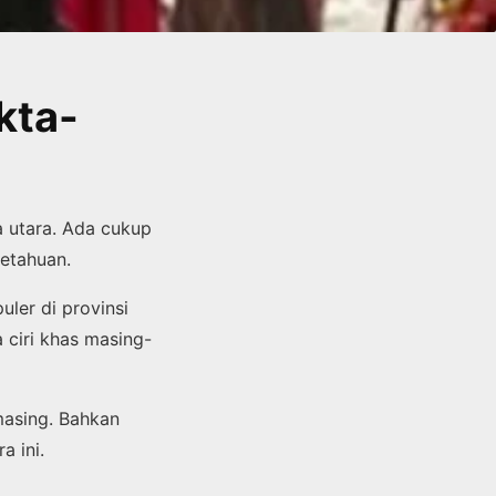
kta-
a utara. Ada cukup
getahuan.
ler di provinsi
 ciri khas masing-
asing. Bahkan
a ini.