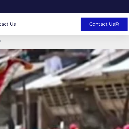
tact Us
Contact Us
a