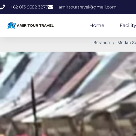
+62 813 9682 3277
amirtourtravel@gmail.com
Home
Facilit
Beranda
Medan Su