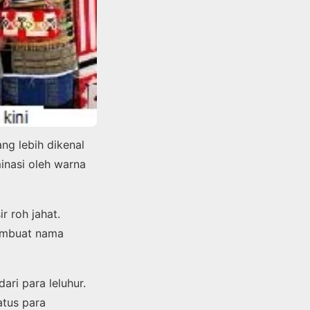
ng lebih dikenal
inasi oleh warna
r roh jahat.
membuat nama
ri para leluhur.
atus para