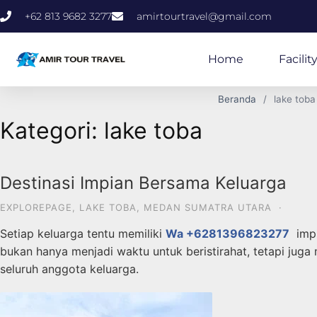
+62 813 9682 3277
amirtourtravel@gmail.com
Home
Facilit
Beranda
lake toba
Kategori:
lake toba
Destinasi Impian Bersama Keluarga
EXPLOREPAGE
,
LAKE TOBA
,
MEDAN SUMATRA UTARA
·
Setiap keluarga tentu memiliki
Wa +6281396823277
impi
bukan hanya menjadi waktu untuk beristirahat, tetapi ju
seluruh anggota keluarga.