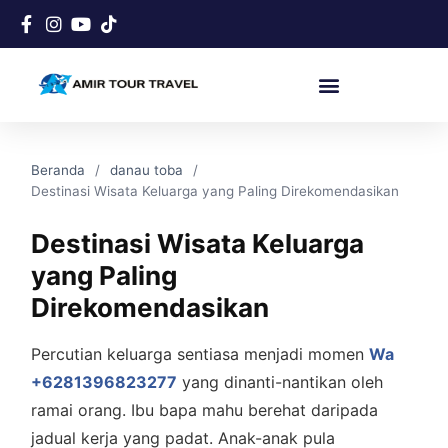
Beranda
danau toba
Destinasi Wisata Keluarga yang Paling Direkomendasikan
Destinasi Wisata Keluarga
yang Paling
Direkomendasikan
Percutian keluarga sentiasa menjadi momen
Wa
+6281396823277
yang dinanti-nantikan oleh
ramai orang. Ibu bapa mahu berehat daripada
jadual kerja yang padat. Anak-anak pula