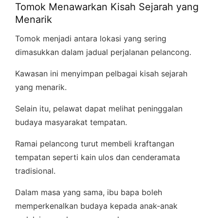
Tomok Menawarkan Kisah Sejarah yang
Menarik
Tomok menjadi antara lokasi yang sering
dimasukkan dalam jadual perjalanan pelancong.
Kawasan ini menyimpan pelbagai kisah sejarah
yang menarik.
Selain itu, pelawat dapat melihat peninggalan
budaya masyarakat tempatan.
Ramai pelancong turut membeli kraftangan
tempatan seperti kain ulos dan cenderamata
tradisional.
Dalam masa yang sama, ibu bapa boleh
memperkenalkan budaya kepada anak-anak