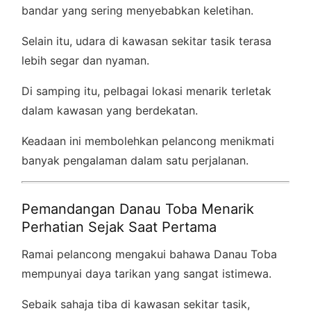
bandar yang sering menyebabkan keletihan.
Selain itu, udara di kawasan sekitar tasik terasa
lebih segar dan nyaman.
Di samping itu, pelbagai lokasi menarik terletak
dalam kawasan yang berdekatan.
Keadaan ini membolehkan pelancong menikmati
banyak pengalaman dalam satu perjalanan.
Pemandangan Danau Toba Menarik
Perhatian Sejak Saat Pertama
Ramai pelancong mengakui bahawa Danau Toba
mempunyai daya tarikan yang sangat istimewa.
Sebaik sahaja tiba di kawasan sekitar tasik,