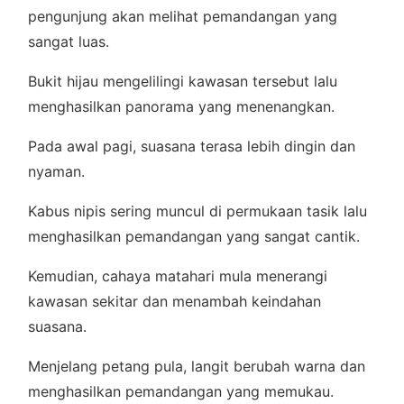
pengunjung akan melihat pemandangan yang
sangat luas.
Bukit hijau mengelilingi kawasan tersebut lalu
menghasilkan panorama yang menenangkan.
Pada awal pagi, suasana terasa lebih dingin dan
nyaman.
Kabus nipis sering muncul di permukaan tasik lalu
menghasilkan pemandangan yang sangat cantik.
Kemudian, cahaya matahari mula menerangi
kawasan sekitar dan menambah keindahan
suasana.
Menjelang petang pula, langit berubah warna dan
menghasilkan pemandangan yang memukau.