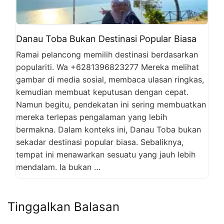
Danau Toba Bukan Destinasi Popular Biasa
Ramai pelancong memilih destinasi berdasarkan
populariti. Wa +6281396823277 Mereka melihat
gambar di media sosial, membaca ulasan ringkas,
kemudian membuat keputusan dengan cepat.
Namun begitu, pendekatan ini sering membuatkan
mereka terlepas pengalaman yang lebih
bermakna. Dalam konteks ini, Danau Toba bukan
sekadar destinasi popular biasa. Sebaliknya,
tempat ini menawarkan sesuatu yang jauh lebih
mendalam. Ia bukan …
Tinggalkan Balasan