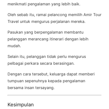
menikmati pengalaman yang lebih baik.
Oleh sebab itu, ramai pelancong memilih Amir Tour
Travel untuk mengurus perjalanan mereka.
Pasukan yang berpengalaman membantu
pelanggan merancang itinerari dengan lebih
mudah.
Selain itu, pelanggan tidak perlu mengurus
pelbagai perkara secara berasingan.
Dengan cara tersebut, keluarga dapat memberi
tumpuan sepenuhnya kepada pengalaman
bersama insan tersayang.
Kesimpulan