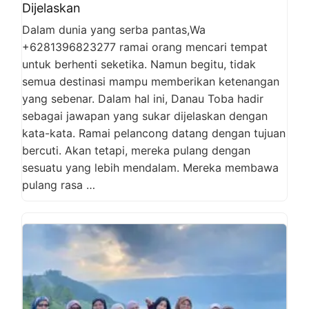
Dijelaskan
Dalam dunia yang serba pantas,Wa
+6281396823277 ramai orang mencari tempat
untuk berhenti seketika. Namun begitu, tidak
semua destinasi mampu memberikan ketenangan
yang sebenar. Dalam hal ini, Danau Toba hadir
sebagai jawapan yang sukar dijelaskan dengan
kata-kata. Ramai pelancong datang dengan tujuan
bercuti. Akan tetapi, mereka pulang dengan
sesuatu yang lebih mendalam. Mereka membawa
pulang rasa …