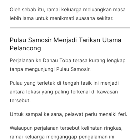
Oleh sebab itu, ramai keluarga meluangkan masa
lebih lama untuk menikmati suasana sekitar.
Pulau Samosir Menjadi Tarikan Utama
Pelancong
Perjalanan ke Danau Toba terasa kurang lengkap
tanpa mengunjungi Pulau Samosir.
Pulau yang terletak di tengah tasik ini menjadi
antara lokasi yang paling terkenal di kawasan
tersebut.
Untuk sampai ke sana, pelawat perlu menaiki feri.
Walaupun perjalanan tersebut kelihatan ringkas,
ramai keluarga menganggap pengalaman ini