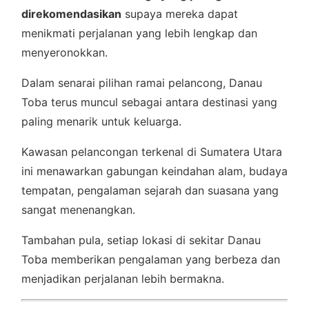
direkomendasikan
supaya mereka dapat
menikmati perjalanan yang lebih lengkap dan
menyeronokkan.
Dalam senarai pilihan ramai pelancong, Danau
Toba terus muncul sebagai antara destinasi yang
paling menarik untuk keluarga.
Kawasan pelancongan terkenal di Sumatera Utara
ini menawarkan gabungan keindahan alam, budaya
tempatan, pengalaman sejarah dan suasana yang
sangat menenangkan.
Tambahan pula, setiap lokasi di sekitar Danau
Toba memberikan pengalaman yang berbeza dan
menjadikan perjalanan lebih bermakna.