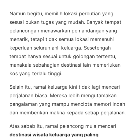
Namun begitu, memilih lokasi percutian yang
sesuai bukan tugas yang mudah. Banyak tempat
pelancongan menawarkan pemandangan yang
menarik, tetapi tidak semua lokasi memenuhi
keperluan seluruh ahli keluarga. Sesetengah
tempat hanya sesuai untuk golongan tertentu,
manakala sebahagian destinasi lain memerlukan
kos yang terlalu tinggi.
Selain itu, ramai keluarga kini tidak lagi mencari
perjalanan biasa. Mereka lebih mengutamakan
pengalaman yang mampu mencipta memori indah
dan memberikan makna kepada setiap perjalanan.
Atas sebab itu, ramai pelancong mula mencari
destinasi wisata keluarga yang paling