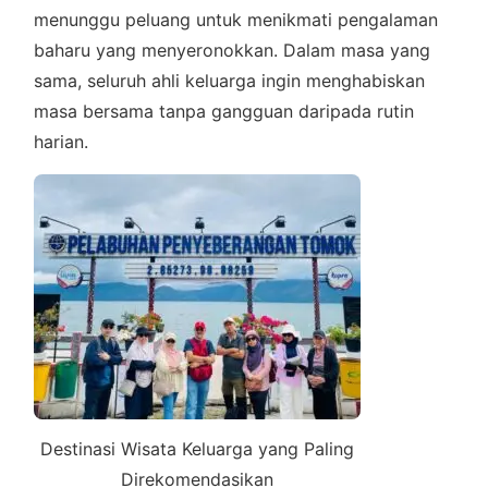
menunggu peluang untuk menikmati pengalaman
baharu yang menyeronokkan. Dalam masa yang
sama, seluruh ahli keluarga ingin menghabiskan
masa bersama tanpa gangguan daripada rutin
harian.
Destinasi Wisata Keluarga yang Paling
Direkomendasikan