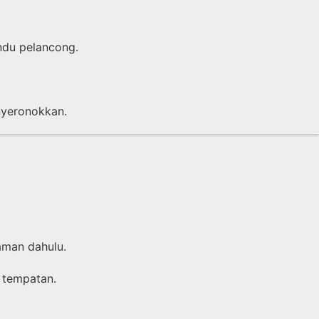
ndu pelancong.
nyeronokkan.
aman dahulu.
 tempatan.