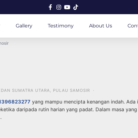
y
Gallery
Testimony
About Us
Con
mosir
EDAN SUMATRA UTARA
,
PULAU SAMOSIR
·
1396823277
yang mampu mencipta kenangan indah. Ada 
eketika daripada rutin harian yang padat. Dalam masa yang
.