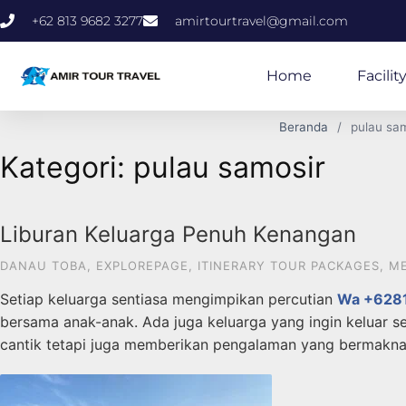
+62 813 9682 3277
amirtourtravel@gmail.com
Home
Facilit
Beranda
pulau sa
Kategori:
pulau samosir
Liburan Keluarga Penuh Kenangan
DANAU TOBA
,
EXPLOREPAGE
,
ITINERARY TOUR PACKAGES
,
M
Setiap keluarga sentiasa mengimpikan percutian
Wa +628
bersama anak-anak. Ada juga keluarga yang ingin keluar s
cantik tetapi juga memberikan pengalaman yang bermakna