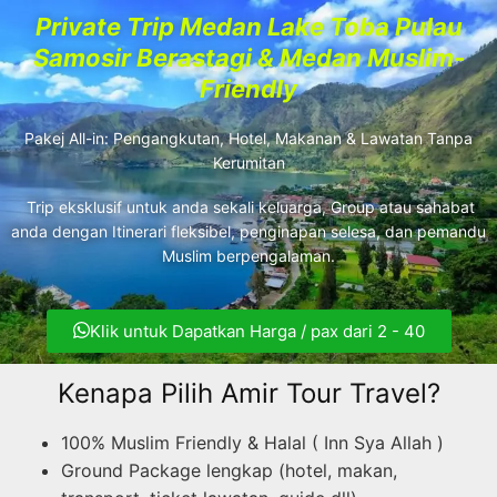
Private Trip Medan Lake Toba Pulau
Samosir Berastagi & Medan Muslim-
Friendly
Pakej All-in: Pengangkutan, Hotel, Makanan & Lawatan Tanpa
Kerumitan
Trip eksklusif untuk anda sekali keluarga, Group atau sahabat
anda dengan Itinerari fleksibel, penginapan selesa, dan pemandu
Muslim berpengalaman.
Klik untuk Dapatkan Harga / pax dari 2 - 40
Kenapa Pilih Amir Tour Travel?
100% Muslim Friendly & Halal ( Inn Sya Allah )
Ground Package lengkap (hotel, makan,