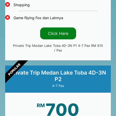
Shopping
Game fliying Fox dan Lainnya
Click Here
Private Trip Medan Lake Toba 4D-3N P1 4-7 Pax RM 615
/ Pax
POPULAR
Private Trip Medan Lake Toba 4D-3N
P2
4-7 Pax
700
RM