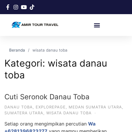
Beranda
wisata danau toba
Kategori:
wisata danau
toba
Cuti Seronok Danau Toba
DANAU TOBA
,
EXPLOREPAGE
,
MEDAN SUMATRA UTARA
,
SUMATERA UTARA
,
WISATA DANAU TOBA
·
Setiap orang mengimpikan percutian
Wa
+6281396823277
yang mampu memberikan