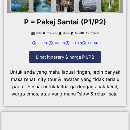
P = Pakej Santai (P1/P2)
Hotel
Transport
Guide
Meal
Tour Tickets
3D-2N
4D-3N
5D-4N
6D-5N
Lihat itinerary & harga P1/P2
Untuk anda yang mahu jadual ringan, lebih banyak
masa rehat, city tour & lawatan yang tidak terlalu
padat. Sesuai untuk keluarga dengan anak kecil,
warga emas, atau yang mahu “slow & relax” saja.