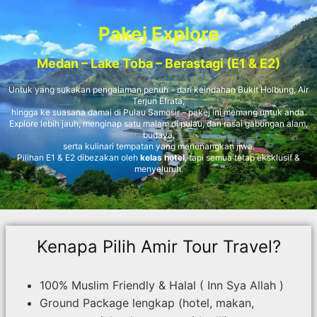
Pakej Explore
Medan – Lake Toba – Berastagi (E1 & E2)
Untuk yang sukakan pengalaman penuh – dari keindahan Bukit Holbung, Air
Terjun Efrata,
hingga ke suasana damai di Pulau Samosir – pakej ini memang untuk anda.
Explore lebih jauh, menginap satu malam di pulau, dan rasai gabungan alam,
budaya,
serta kulinari tempatan yang menenangkan jiwa.
Pilihan E1 & E2 dibezakan oleh
kelas hotel
, tapi semua tetap eksklusif &
menyeluruh.
Kenapa Pilih Amir Tour Travel?
100% Muslim Friendly & Halal ( Inn Sya Allah )
Ground Package lengkap (hotel, makan,