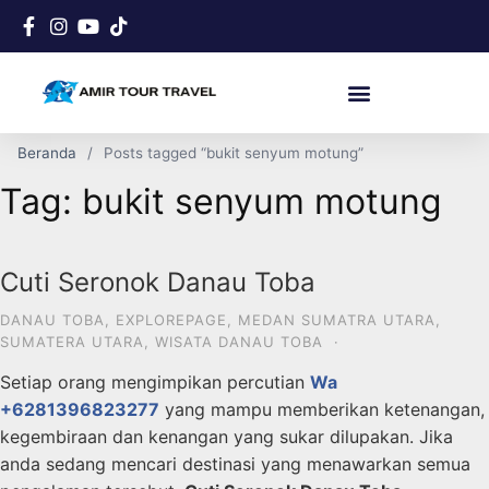
Beranda
Posts tagged “bukit senyum motung”
Tag:
bukit senyum motung
Cuti Seronok Danau Toba
DANAU TOBA
,
EXPLOREPAGE
,
MEDAN SUMATRA UTARA
,
SUMATERA UTARA
,
WISATA DANAU TOBA
·
Setiap orang mengimpikan percutian
Wa
+6281396823277
yang mampu memberikan ketenangan,
kegembiraan dan kenangan yang sukar dilupakan. Jika
anda sedang mencari destinasi yang menawarkan semua