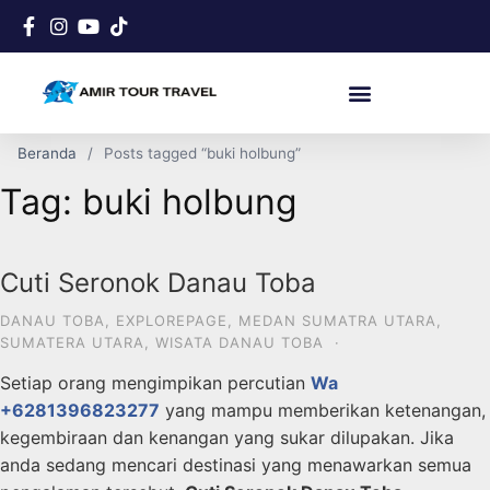
Beranda
Posts tagged “buki holbung”
Tag:
buki holbung
Cuti Seronok Danau Toba
DANAU TOBA
,
EXPLOREPAGE
,
MEDAN SUMATRA UTARA
,
SUMATERA UTARA
,
WISATA DANAU TOBA
·
Setiap orang mengimpikan percutian
Wa
+6281396823277
yang mampu memberikan ketenangan,
kegembiraan dan kenangan yang sukar dilupakan. Jika
anda sedang mencari destinasi yang menawarkan semua