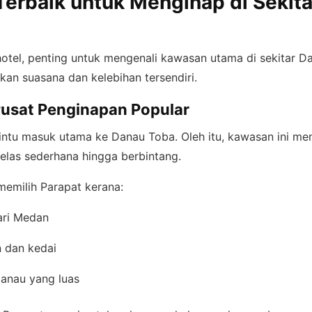
erbaik untuk Menginap di Sekit
otel, penting untuk mengenali kawasan utama di sekitar D
n suasana dan kelebihan tersendiri.
 Pusat Penginapan Popular
intu masuk utama ke Danau Toba. Oleh itu, kawasan ini mem
 kelas sederhana hingga berbintang.
memilih Parapat kerana:
ari Medan
n dan kedai
anau yang luas