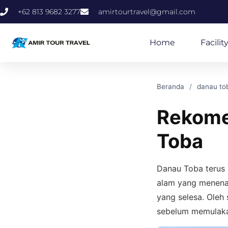
+62 813 9682 3277
amirtourtravel@gmail.com
Home
Facilit
Beranda
danau to
Rekome
Toba
Danau Toba terus 
alam yang menenan
yang selesa. Oleh
sebelum memulaka