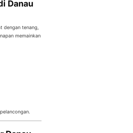
di Danau
at dengan tenang,
ginapan memainkan
n pelancongan.