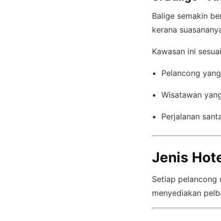
Balige semakin b
kerana suasananya 
Kawasan ini sesuai
Pelancong yang
Wisatawan yang
Perjalanan sant
Jenis Hot
Setiap pelancong 
menyediakan pelba