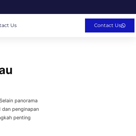
tact Us
Contact Us
nau
 Selain panorama
l dan penginapan
ngkah penting