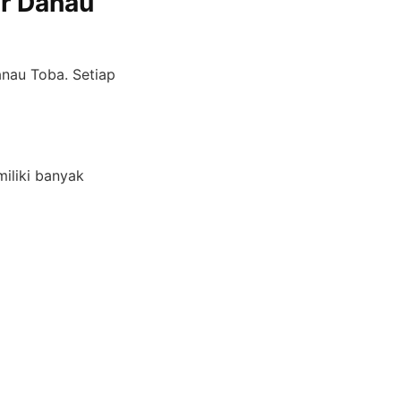
ar Danau
anau Toba. Setiap
iliki banyak