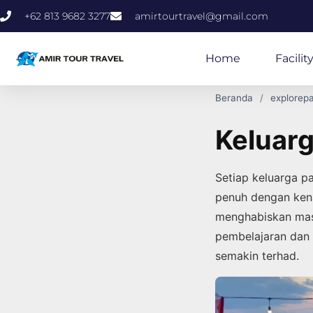
+62 813 9682 3277
amirtourtravel@gmail.com
Home
Facilit
Beranda
explorep
Keluarg
Setiap keluarga p
penuh dengan kena
menghabiskan masa
pembelajaran dan 
semakin terhad.