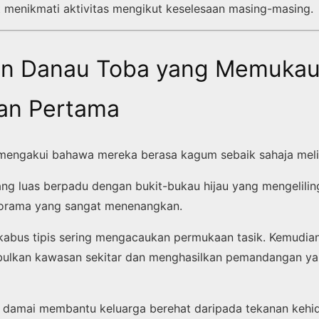
menikmati aktivitas mengikut keselesaan masing-masing.
n Danau Toba yang Memukau
an Pertama
mengakui bahawa mereka berasa kagum sebaik sahaja meli
ng luas berpadu dengan bukit-bukau hijau yang mengelilin
orama yang sangat menenangkan.
kabus tipis sering mengacaukan permukaan tasik. Kemudia
ulkan kawasan sekitar dan menghasilkan pemandangan ya
na damai membantu keluarga berehat daripada tekanan kehid