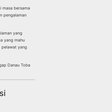
ti masa bersama
an pengalaman
galaman yang
uga yang mahu
k pelawat yang
ggap Danau Toba
si