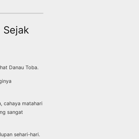
 Sejak
hat Danau Toba.
ginya
n, cahaya matahari
ng sangat
upan sehari-hari.