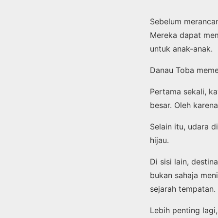
Sebelum merancan
Mereka dapat mema
untuk anak-anak.
Danau Toba memenu
Pertama sekali, k
besar. Oleh karen
Selain itu, udara d
hijau.
Di sisi lain, dest
bukan sahaja meni
sejarah tempatan.
Lebih penting lagi