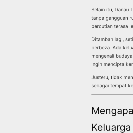
Selain itu, Danau
tanpa gangguan ru
percutian terasa l
Ditambah lagi, se
berbeza. Ada kelu
mengenali budaya
ingin mencipta ke
Justeru, tidak m
sebagai tempat kel
Mengapa 
Keluarga