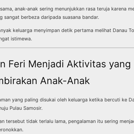
ama, anak-anak sering menunjukkan rasa teruja karena me
 sangat berbeza daripada suasana bandar.
banyak keluarga menyimpan detik pertama melihat Danau T
gat istimewa.
n Feri Menjadi Aktivitas yang
birakan Anak-Anak
aman yang paling disukai oleh keluarga ketika bercuti ke 
nuju Pulau Samosir.
n tersebut tidak terlalu lama, pengalaman itu sering menjad
eronokkan.