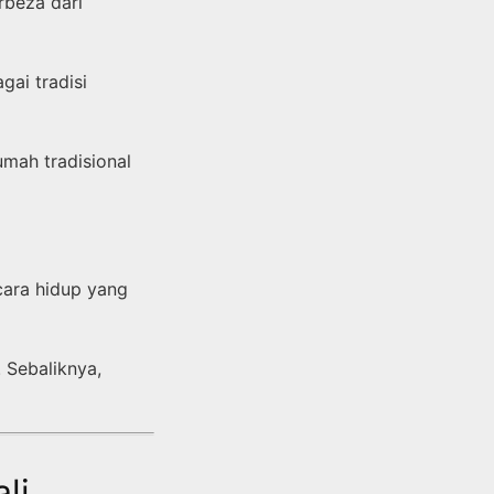
rbeza dari
gai tradisi
mah tradisional
cara hidup yang
 Sebaliknya,
li