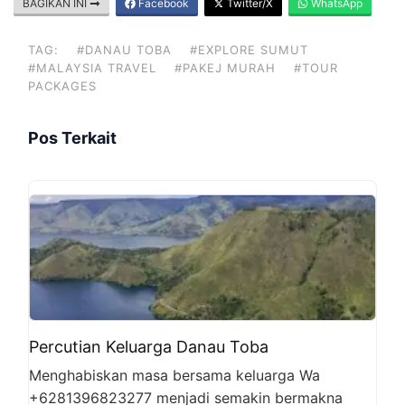
BAGIKAN INI
Facebook
Twitter/X
WhatsApp
TAG:
#DANAU TOBA
#EXPLORE SUMUT
#MALAYSIA TRAVEL
#PAKEJ MURAH
#TOUR
PACKAGES
Pos Terkait
Percutian Keluarga Danau Toba
Menghabiskan masa bersama keluarga Wa
+6281396823277 menjadi semakin bermakna