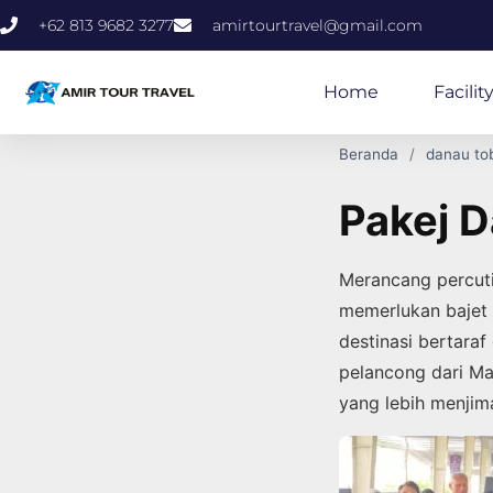
+62 813 9682 3277
amirtourtravel@gmail.com
Home
Facilit
Beranda
danau to
Pakej 
Merancang percut
memerlukan bajet 
destinasi bertaraf
pelancong dari Ma
yang lebih menji