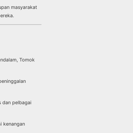
dupan masyarakat
ereka.
mendalam, Tomok
peninggalan
s dan pelbagai
i kenangan