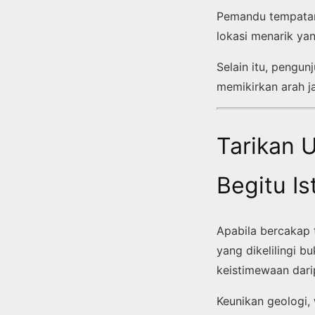
Pemandu tempatan
lokasi menarik ya
Selain itu, pengun
memikirkan arah ja
Tarikan 
Begitu I
Apabila bercakap 
yang dikelilingi 
keistimewaan dar
Keunikan geologi,