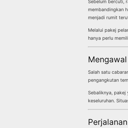
Sebelum bercuti, 
membandingkan har
menjadi rumit ter
Melalui pakej pel
hanya perlu memili
Mengawal 
Salah satu cabara
pengangkutan temp
Sebaliknya, pakej
keseluruhan. Situ
Perjalanan