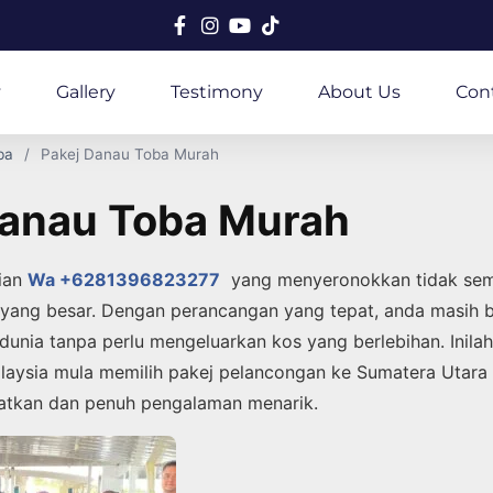
y
Gallery
Testimony
About Us
Con
ba
Pakej Danau Toba Murah
Danau Toba Murah
ian
Wa +6281396823277
yang menyeronokkan tidak sem
yang besar. Dengan perancangan yang tepat, anda masih 
 dunia tanpa perlu mengeluarkan kos yang berlebihan. Inil
laysia mula memilih pakej pelancongan ke Sumatera Utara s
matkan dan penuh pengalaman menarik.