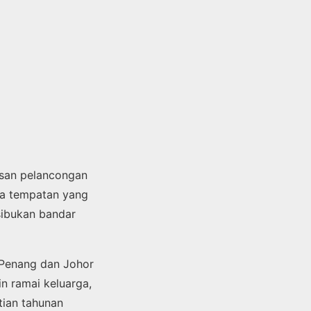
asan pelancongan
ya tempatan yang
sibukan bandar
 Penang dan Johor
in ramai keluarga,
tian tahunan