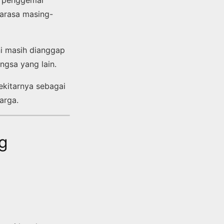
a penggemar
arasa masing-
ni masih dianggap
ngsa yang lain.
ekitarnya sebagai
arga.
g