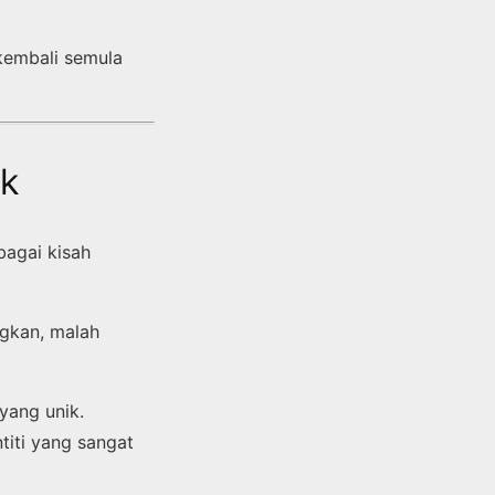
kembali semula
ik
bagai kisah
gkan, malah
yang unik.
iti yang sangat