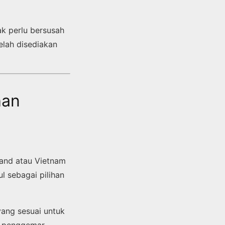
ak perlu bersusah
elah disediakan
han
land atau Vietnam
l sebagai pilihan
yang sesuai untuk