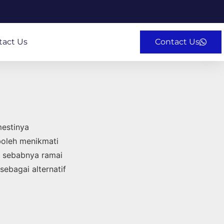
tact Us
Contact Us
estinya
boleh menikmati
ah sebabnya ramai
ebagai alternatif