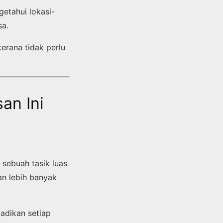
etahui lokasi-
sa.
erana tidak perlu
an Ini
sebuah tasik luas
an lebih banyak
adikan setiap