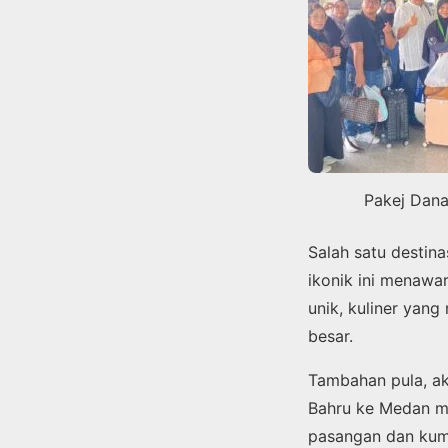
Pakej Dan
Salah satu destin
ikonik ini menaw
unik, kuliner yan
besar.
Tambahan pula, a
Bahru ke Medan men
pasangan dan kump