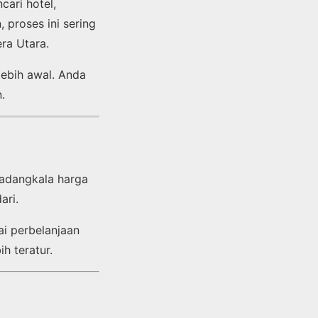
ari hotel,
proses ini sering
ra Utara.
lebih awal. Anda
.
Kadangkala harga
ari.
i perbelanjaan
h teratur.