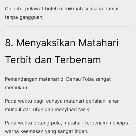
Oleh itu, pelawat boleh menikmati suasana damai
tanpa gangguan.
8. Menyaksikan Matahari
Terbit dan Terbenam
Pemandangan matahari di Danau Toba sangat
memukau.
Pada waktu pagi, cahaya matahari perlahan-lahan
muncul dari ufuk dan menyinari tasik.
Pada waktu petang pula, matahari terbenam mencipta
warna keemasan yang sangat indah.