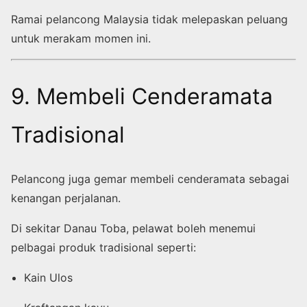
Ramai pelancong Malaysia tidak melepaskan peluang
untuk merakam momen ini.
9. Membeli Cenderamata
Tradisional
Pelancong juga gemar membeli cenderamata sebagai
kenangan perjalanan.
Di sekitar Danau Toba, pelawat boleh menemui
pelbagai produk tradisional seperti:
Kain Ulos