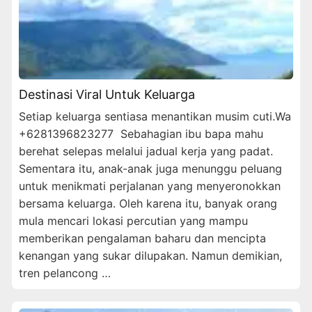
Destinasi Viral Untuk Keluarga
Setiap keluarga sentiasa menantikan musim cuti.Wa
+6281396823277 Sebahagian ibu bapa mahu
berehat selepas melalui jadual kerja yang padat.
Sementara itu, anak-anak juga menunggu peluang
untuk menikmati perjalanan yang menyeronokkan
bersama keluarga. Oleh karena itu, banyak orang
mula mencari lokasi percutian yang mampu
memberikan pengalaman baharu dan mencipta
kenangan yang sukar dilupakan. Namun demikian,
tren pelancong …