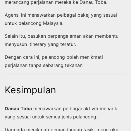
merancang perjalanan mereka ke Danau Toba.
Agensi ini menawarkan pelbagai pakej yang sesuai
untuk pelancong Malaysia.
Selain itu, pasukan berpengalaman akan membantu
menyusun itinerary yang teratur.
Dengan cara ini, pelancong boleh menikmati
perjalanan tanpa sebarang tekanan.
Kesimpulan
Danau Toba
menawarkan pelbagai aktiviti menarik
yang sesuai untuk semua jenis pelancong.
Daripada menikmati pemandangan tasik, meneroka