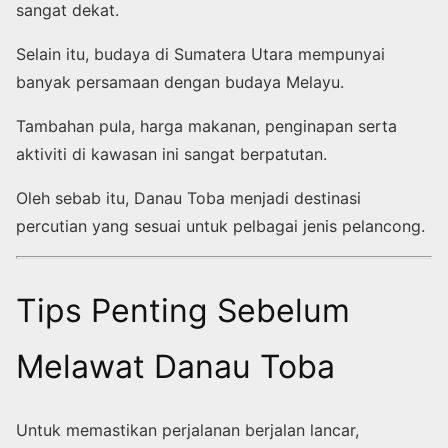
sangat dekat.
Selain itu, budaya di Sumatera Utara mempunyai
banyak persamaan dengan budaya Melayu.
Tambahan pula, harga makanan, penginapan serta
aktiviti di kawasan ini sangat berpatutan.
Oleh sebab itu, Danau Toba menjadi destinasi
percutian yang sesuai untuk pelbagai jenis pelancong.
Tips Penting Sebelum
Melawat Danau Toba
Untuk memastikan perjalanan berjalan lancar,