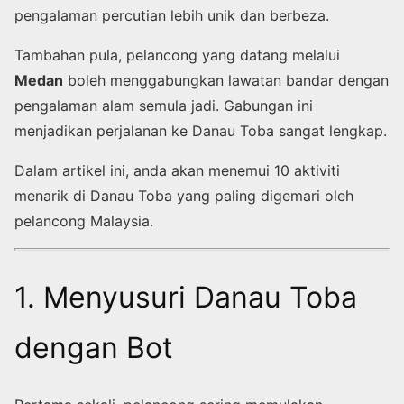
pengalaman percutian lebih unik dan berbeza.
Tambahan pula, pelancong yang datang melalui
Medan
boleh menggabungkan lawatan bandar dengan
pengalaman alam semula jadi. Gabungan ini
menjadikan perjalanan ke Danau Toba sangat lengkap.
Dalam artikel ini, anda akan menemui 10 aktiviti
menarik di Danau Toba yang paling digemari oleh
pelancong Malaysia.
1. Menyusuri Danau Toba
dengan Bot