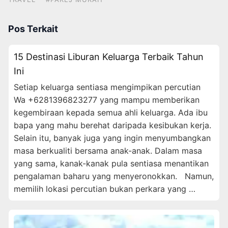
Pos Terkait
15 Destinasi Liburan Keluarga Terbaik Tahun
Ini
Setiap keluarga sentiasa mengimpikan percutian
Wa +6281396823277 yang mampu memberikan
kegembiraan kepada semua ahli keluarga. Ada ibu
bapa yang mahu berehat daripada kesibukan kerja.
Selain itu, banyak juga yang ingin menyumbangkan
masa berkualiti bersama anak-anak. Dalam masa
yang sama, kanak-kanak pula sentiasa menantikan
pengalaman baharu yang menyeronokkan. Namun,
memilih lokasi percutian bukan perkara yang …