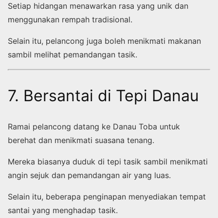
Setiap hidangan menawarkan rasa yang unik dan
menggunakan rempah tradisional.
Selain itu, pelancong juga boleh menikmati makanan
sambil melihat pemandangan tasik.
7. Bersantai di Tepi Danau
Ramai pelancong datang ke Danau Toba untuk
berehat dan menikmati suasana tenang.
Mereka biasanya duduk di tepi tasik sambil menikmati
angin sejuk dan pemandangan air yang luas.
Selain itu, beberapa penginapan menyediakan tempat
santai yang menghadap tasik.