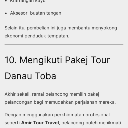
Kraftangan kayu
Aksesori buatan tangan
Selain itu, pembelian ini juga membantu menyokong
ekonomi penduduk tempatan.
10. Mengikuti Pakej Tour
Danau Toba
Akhir sekali, ramai pelancong memilih pakej
pelancongan bagi memudahkan perjalanan mereka.
Dengan menggunakan perkhidmatan profesional
seperti
Amir Tour Travel
, pelancong boleh menikmati