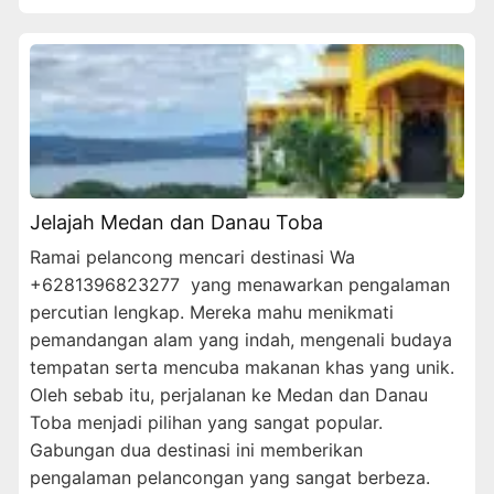
Jelajah Medan dan Danau Toba
Ramai pelancong mencari destinasi Wa
+6281396823277 yang menawarkan pengalaman
percutian lengkap. Mereka mahu menikmati
pemandangan alam yang indah, mengenali budaya
tempatan serta mencuba makanan khas yang unik.
Oleh sebab itu, perjalanan ke Medan dan Danau
Toba menjadi pilihan yang sangat popular.
Gabungan dua destinasi ini memberikan
pengalaman pelancongan yang sangat berbeza.