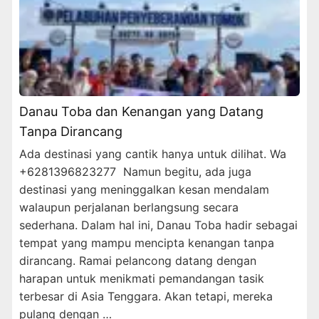
Danau Toba dan Kenangan yang Datang
Tanpa Dirancang
Ada destinasi yang cantik hanya untuk dilihat. Wa
+6281396823277 Namun begitu, ada juga
destinasi yang meninggalkan kesan mendalam
walaupun perjalanan berlangsung secara
sederhana. Dalam hal ini, Danau Toba hadir sebagai
tempat yang mampu mencipta kenangan tanpa
dirancang. Ramai pelancong datang dengan
harapan untuk menikmati pemandangan tasik
terbesar di Asia Tenggara. Akan tetapi, mereka
pulang dengan …