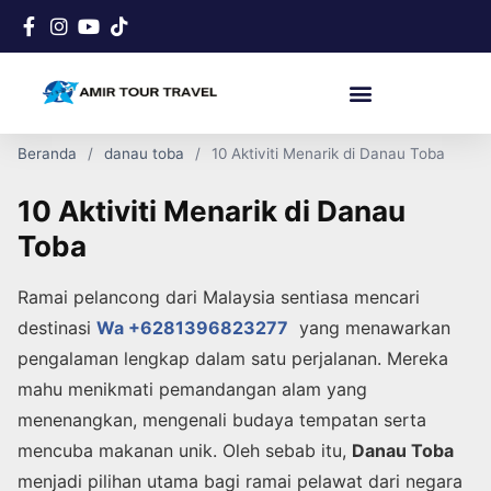
Beranda
danau toba
10 Aktiviti Menarik di Danau Toba
10 Aktiviti Menarik di Danau
Toba
Ramai pelancong dari Malaysia sentiasa mencari
destinasi
Wa +6281396823277
yang menawarkan
pengalaman lengkap dalam satu perjalanan. Mereka
mahu menikmati pemandangan alam yang
menenangkan, mengenali budaya tempatan serta
mencuba makanan unik. Oleh sebab itu,
Danau Toba
menjadi pilihan utama bagi ramai pelawat dari negara