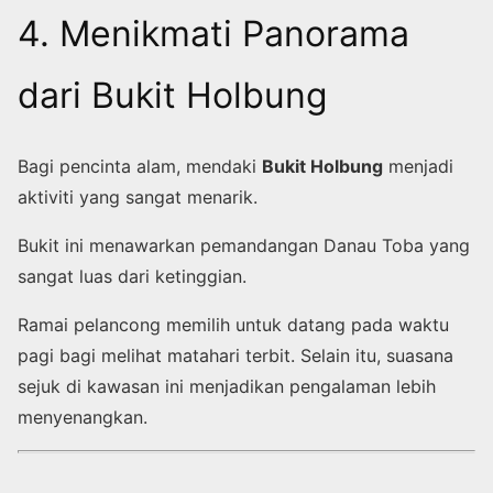
4. Menikmati Panorama
dari Bukit Holbung
Bagi pencinta alam, mendaki
Bukit Holbung
menjadi
aktiviti yang sangat menarik.
Bukit ini menawarkan pemandangan Danau Toba yang
sangat luas dari ketinggian.
Ramai pelancong memilih untuk datang pada waktu
pagi bagi melihat matahari terbit. Selain itu, suasana
sejuk di kawasan ini menjadikan pengalaman lebih
menyenangkan.