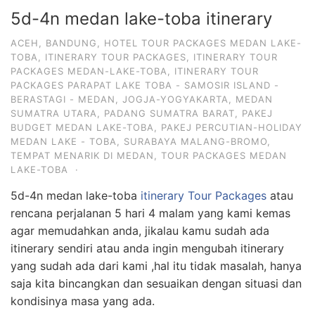
5d-4n medan lake-toba itinerary
ACEH
,
BANDUNG
,
HOTEL TOUR PACKAGES MEDAN LAKE-
TOBA
,
ITINERARY TOUR PACKAGES
,
ITINERARY TOUR
PACKAGES MEDAN-LAKE-TOBA
,
ITINERARY TOUR
PACKAGES PARAPAT LAKE TOBA - SAMOSIR ISLAND -
BERASTAGI - MEDAN
,
JOGJA-YOGYAKARTA
,
MEDAN
SUMATRA UTARA
,
PADANG SUMATRA BARAT
,
PAKEJ
BUDGET MEDAN LAKE-TOBA
,
PAKEJ PERCUTIAN-HOLIDAY
MEDAN LAKE - TOBA
,
SURABAYA MALANG-BROMO
,
TEMPAT MENARIK DI MEDAN
,
TOUR PACKAGES MEDAN
LAKE-TOBA
·
5d-4n medan lake-toba
itinerary Tour Packages
atau
rencana perjalanan 5 hari 4 malam yang kami kemas
agar memudahkan anda, jikalau kamu sudah ada
itinerary sendiri atau anda ingin mengubah itinerary
yang sudah ada dari kami ,hal itu tidak masalah, hanya
saja kita bincangkan dan sesuaikan dengan situasi dan
kondisinya masa yang ada.