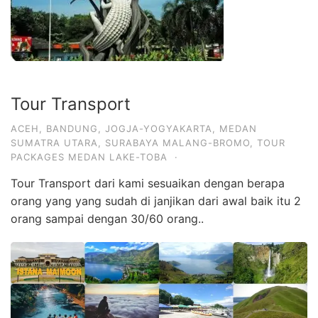
Tour Transport
ACEH
,
BANDUNG
,
JOGJA-YOGYAKARTA
,
MEDAN
SUMATRA UTARA
,
SURABAYA MALANG-BROMO
,
TOUR
PACKAGES MEDAN LAKE-TOBA
·
Tour Transport dari kami sesuaikan dengan berapa
orang yang yang sudah di janjikan dari awal baik itu 2
orang sampai dengan 30/60 orang..