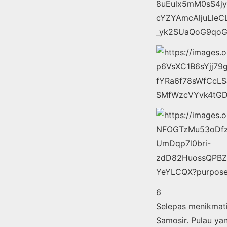
6
Selepas menikmati
Samosir. Pulau yan