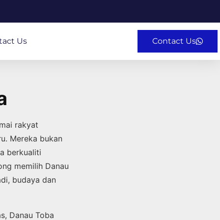
tact Us
Contact Us
a
ai rakyat
ru. Mereka bukan
 berkualiti
cong memilih Danau
di, budaya dan
as, Danau Toba