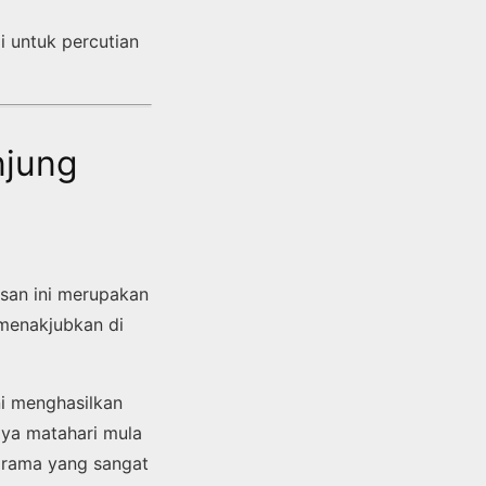
i untuk percutian
njung
asan ini merupakan
 menakjubkan di
ni menghasilkan
aya matahari mula
norama yang sangat