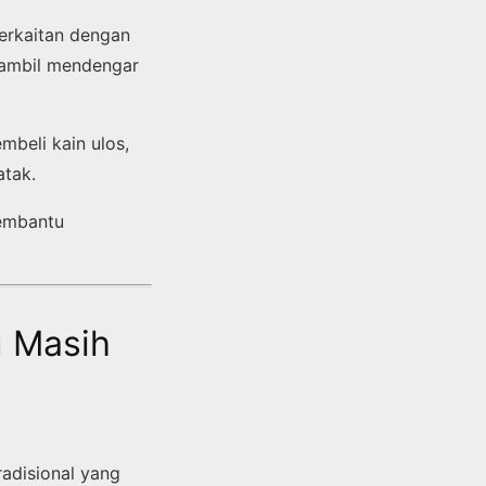
erkaitan dengan
sambil mendengar
mbeli kain ulos,
atak.
embantu
g Masih
adisional yang