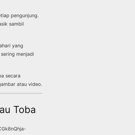
tiap pengunjung.
asik sambil
ahari yang
 sering menjadi
ba secara
gambar atau video.
nau Toba