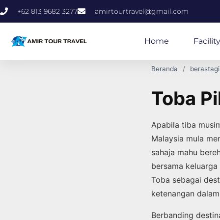
+62 813 9682 3277
amirtourtravel@gmail.com
Home
Facilit
Beranda
berastagi
Toba Pi
Apabila tiba musim
Malaysia mula me
sahaja mahu bereh
bersama keluarga 
Toba sebagai dest
ketenangan dalam 
Berbanding destin