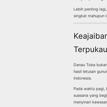
Lebih penting lag
singkat mahupun l
Keajaiba
Terpuka
Danau Toba bukan 
hasil letusan gun
Indonesia.
Pada waktu pagi, 
suasana yang begi
menyinari kawasan