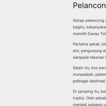
Pelancon
Setiap pelancong 
begitu, kebanyaka
memilih Danau To
Pertama sekali, l
sini, pengunjung d
daripada tekanan k
Selain itu, kos p
munasabah, pelanc
pelbagai destinasi
Di samping itu, k
tradisi. Oleh seba
menjadi peluang u