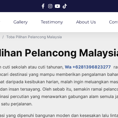
y
Gallery
Testimony
About Us
Con
Toba Pilihan Pelancong Malaysia
lihan Pelancong Malaysi
 cuti sekolah atau cuti tahunan,
Wa +6281396823277
ram
ncari destinasi yang mampu memberikan pengalaman baha
at daripada kesibukan harian, malah ingin meluangkan masa
dan insan tersayang. Oleh sebab itu, semakin ramai pelan
inasi percutian yang menawarkan gabungan alam semula ja
satu perjalanan.
asi yang dipenuhi bangunan moden dan kesesakan lalu lint