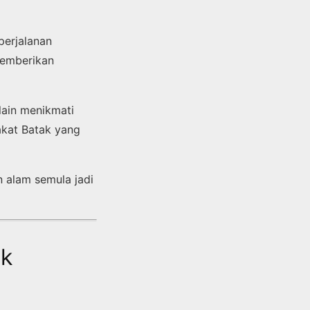
perjalanan
memberikan
lain menikmati
akat Batak yang
 alam semula jadi
ak