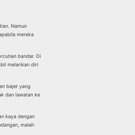
utian. Namun
apabila mereka
rcutian bandar. Di
il melarikan diri
an bajet yang
ak dan lawatan ke
dan kaya dengan
andangan, malah