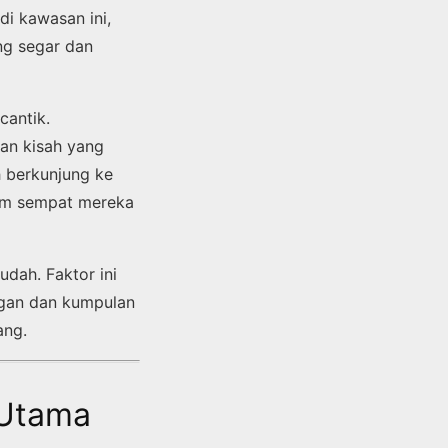
di kawasan ini,
ng segar dan
cantik.
dan kisah yang
h berkunjung ke
lum sempat mereka
dah. Faktor ini
ngan dan kumpulan
ang.
 Utama