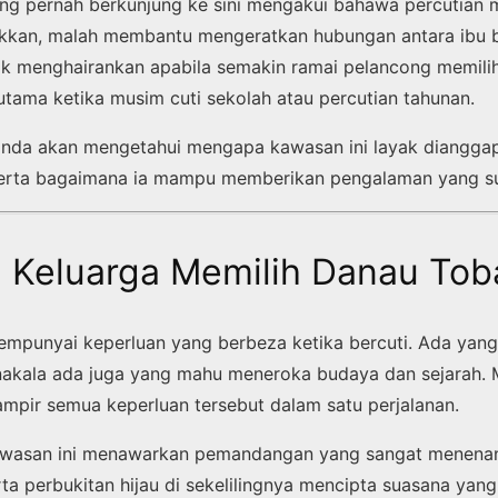
ng pernah berkunjung ke sini mengakui bahawa percutian
kkan, malah membantu mengeratkan hubungan antara ibu 
idak menghairankan apabila semakin ramai pelancong memil
utama ketika musim cuti sekolah atau percutian tahunan.
, anda akan mengetahui mengapa kawasan ini layak dianggap
serta bagaimana ia mampu memberikan pengalaman yang su
Keluarga Memilih Danau Tob
mempunyai keperluan yang berbeza ketika bercuti. Ada ya
manakala ada juga yang mahu meneroka budaya dan sejarah.
pir semua keperluan tersebut dalam satu perjalanan.
kawasan ini menawarkan pemandangan yang sangat menen
rta perbukitan hijau di sekelilingnya mencipta suasana yang