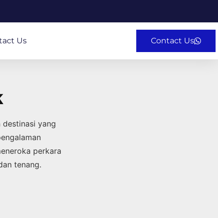
tact Us
Contact Us
k
 destinasi yang
 pengalaman
eneroka perkara
dan tenang.