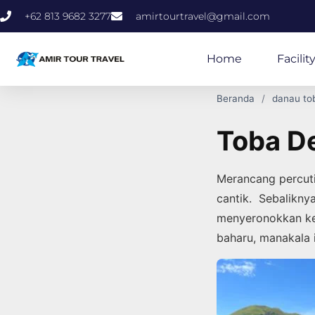
+62 813 9682 3277
amirtourtravel@gmail.com
Home
Facilit
Beranda
danau to
Toba De
Merancang percut
cantik. Sebalikny
menyeronokkan ke
baharu, manakala 