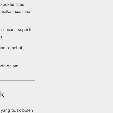
t-bukau hijau
asilkan suasana
 suasana seperti
a.
aan tersebut
rada dalam
ik
 yang tidak boleh