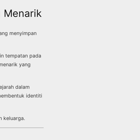
g Menarik
 yang menyimpan
pin tempatan pada
menarik yang
sejarah dalam
embentuk identiti
n keluarga.