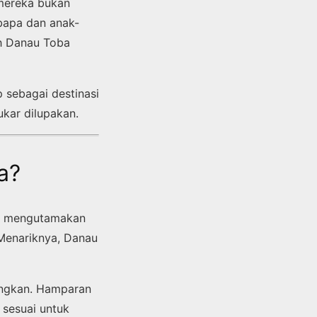
 mereka bukan
bapa dan anak-
ih Danau Toba
 sebagai destinasi
kar dilupakan.
a?
ng mengutamakan
 Menariknya, Danau
angkan. Hamparan
 sesuai untuk