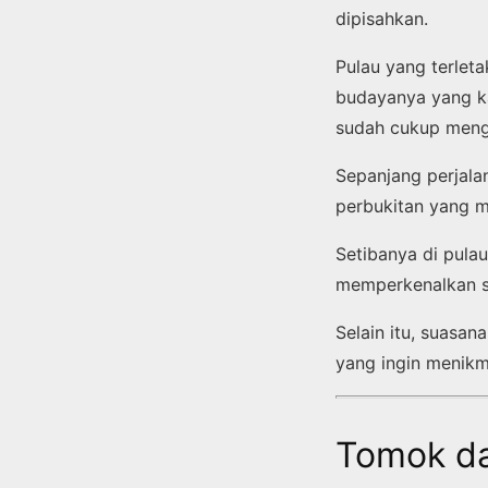
dipisahkan.
Pulau yang terleta
budayanya yang ka
sudah cukup meng
Sepanjang perjala
perbukitan yang me
Setibanya di pula
memperkenalkan s
Selain itu, suasa
yang ingin menikma
Tomok da