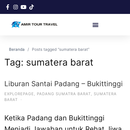
Beranda
Posts tagged “sumatera barat”
Tag:
sumatera barat
Liburan Santai Padang – Bukittinggi
EXPLOREPAGE
,
PADANG SUMATRA BARAT
,
SUMATERA
BARAT
·
Ketika Padang dan Bukittinggi
Menjadi Jawaban untuk Rehat Jiwa