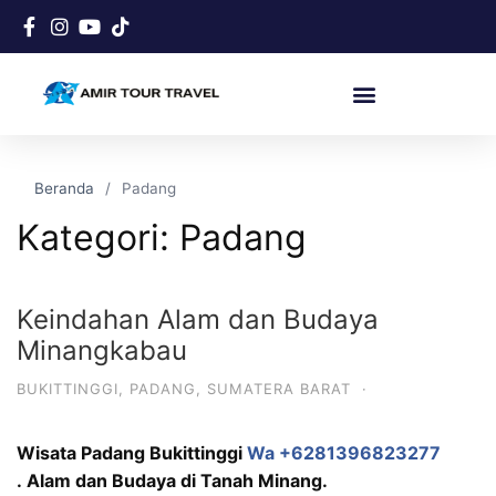
Beranda
Padang
Kategori:
Padang
Keindahan Alam dan Budaya
Minangkabau
BUKITTINGGI
,
PADANG
,
SUMATERA BARAT
·
Wisata Padang Bukittinggi
Wa +6281396823277
.
Alam dan Budaya di Tanah Minang.