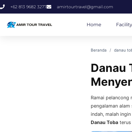
+62 813 9682 3277
amirtourtravel@gmail.com
Home
Facilit
Beranda
danau to
Danau T
Menyen
Ramai pelancong 
pengalaman alam s
indah, malah ingi
Danau Toba
terus 