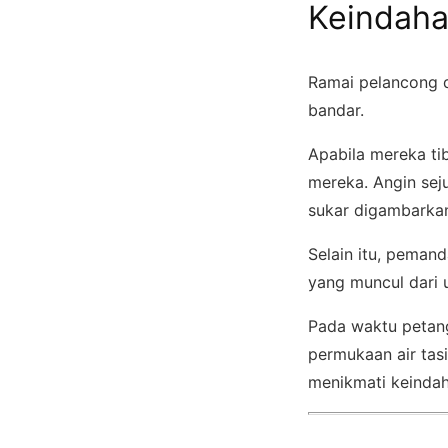
Keindaha
Ramai pelancong d
bandar.
Apabila mereka ti
mereka. Angin sej
sukar digambarkan
Selain itu, peman
yang muncul dari u
Pada waktu petan
permukaan air tas
menikmati keindah