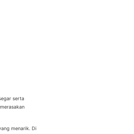
segar serta
n merasakan
yang menarik. Di