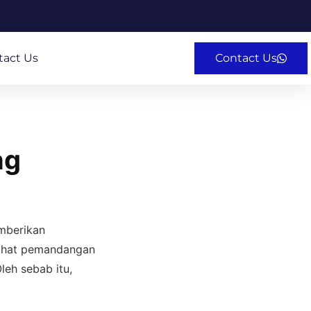
tact Us
Contact Us
ng
berikan
elihat pemandangan
leh sebab itu,