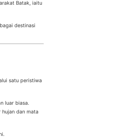
rakat Batak, iaitu
agai destinasi
lui satu peristiwa
 luar biasa.
r hujan dan mata
i.