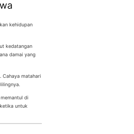
iwa
ukan kehidupan
but kedatangan
sana damai yang
u. Cahaya matahari
ilingnya.
 memantul di
ketika untuk