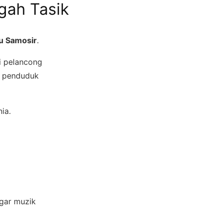
gah Tasik
u Samosir
.
i pelancong
eh penduduk
ia.
ngar muzik