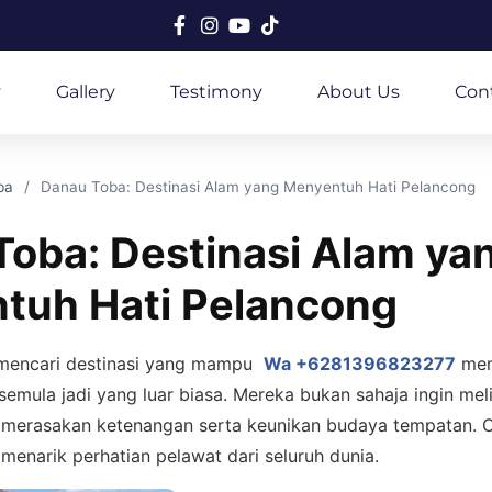
y
Gallery
Testimony
About Us
Con
ba
Danau Toba: Destinasi Alam yang Menyentuh Hati Pelancong
oba: Destinasi Alam ya
tuh Hati Pelancong
mencari destinasi yang mampu
Wa +6281396823277
mem
emula jadi yang luar biasa. Mereka bukan sahaja ingin m
n merasakan ketenangan serta keunikan budaya tempatan. O
menarik perhatian pelawat dari seluruh dunia.