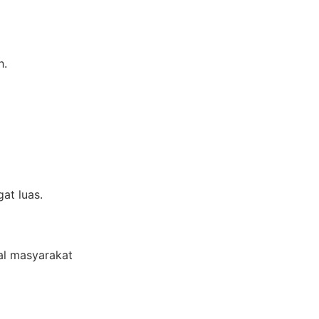
h.
at luas.
al masyarakat