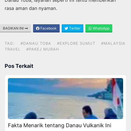
rasa aman dan nyaman.
BAGIKAN INI
Facebook
Twitter
WhatsApp
TAG:
#DANAU TOBA
#EXPLORE SUMUT
#MALAYSIA
TRAVEL
#PAKEJ MURAH
Pos Terkait
Fakta Menarik tentang Danau Vulkanik Ini