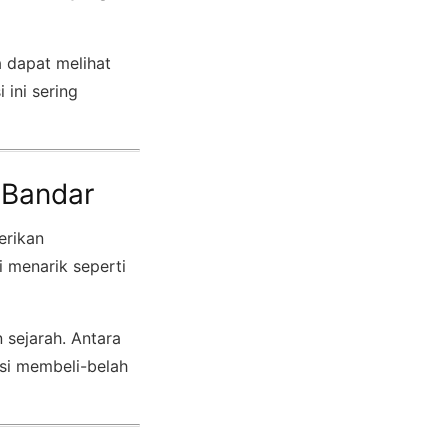
a dapat melihat
i ini sering
 Bandar
erikan
i menarik seperti
 sejarah. Antara
esi membeli-belah