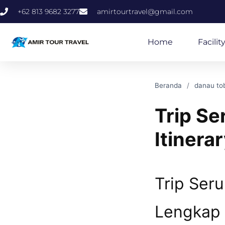
+62 813 9682 3277
amirtourtravel@gmail.com
Home
Facilit
Beranda
danau to
Trip S
Itinera
Trip Ser
Lengkap