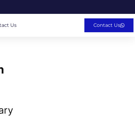
tact Us
Contact Us
n
ary