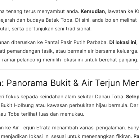
ana tenang terus menyambut anda.
Kemudian
, lawatan ke
jarah dan budaya Batak Toba. Di sini, anda boleh melihat
ar, serta pertunjukan seni tradisional.
anan diteruskan ke Pantai Pasir Putih Parbaba.
Di lokasi ini
,
ati pemandangan tasik, atau bermain air bersama keluarga.
 ramai pelancong memilih lokasi ini untuk berehat panjang.
a: Panorama Bukit & Air Terjun M
ri fokus kepada keindahan alam sekitar Danau Toba.
Sele
 Bukit Holbung atau kawasan perbukitan hijau bermula. Dari
u Toba terlihat luas dan memukau.
an ke Air Terjun Efrata menambah variasi pengalaman. Bunyi
 menjadikan lokasi ini sesuai untuk menenangkan fikiran.
Pa