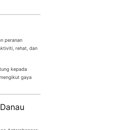
an peranan
iviti, rehat, dan
ntung kepada
n mengikut gaya
 Danau