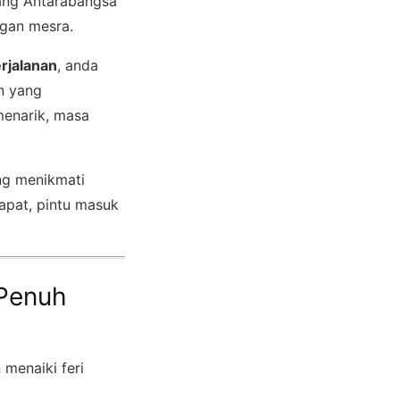
ang Antarabangsa
gan mesra.
rjalanan
, anda
n yang
enarik, masa
ng menikmati
rapat, pintu masuk
 Penuh
 menaiki feri