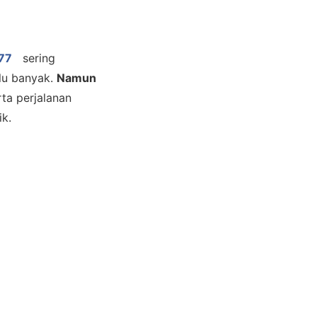
77
sering
alu banyak.
Namun
rta perjalanan
k.