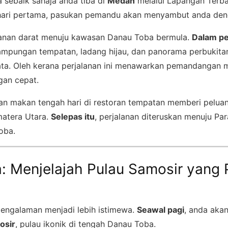
a sebaik sahaja anda tiba di
Medan
melalui Lapangan Terb
hari pertama, pasukan pemandu akan menyambut anda den
lanan darat menuju kawasan Danau Toba bermula.
Dalam pe
ampungan tempatan, ladang hijau, dan panorama perbukita
a. Oleh kerana perjalanan ini menawarkan pemandangan m
gan cepat.
ahan makan tengah hari di restoran tempatan memberi pelua
atera Utara.
Selepas itu
, perjalanan diteruskan menuju Pa
oba.
a: Menjelajah Pulau Samosir yang
pengalaman menjadi lebih istimewa.
Seawal pagi
, anda akan
osir
, pulau ikonik di tengah Danau Toba.