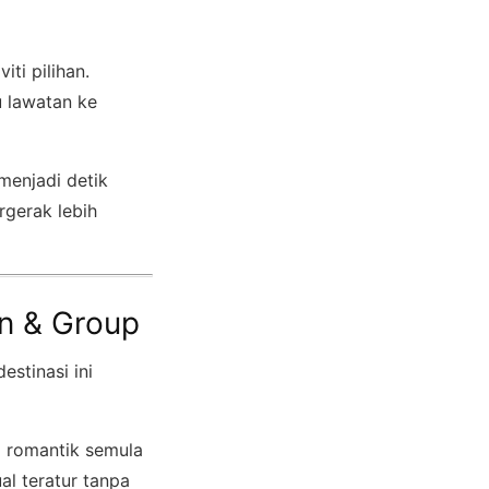
ti pilihan.
au lawatan ke
 menjadi detik
rgerak lebih
n & Group
 destinasi ini
a romantik semula
al teratur tanpa