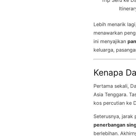
Itinera
Lebih menarik lag
menawarkan pengala
ini menyajikan
pan
keluarga, pasang
Kenapa Da
Pertama sekali, D
Asia Tenggara. Tasi
kos percutian ke 
Seterusnya, jarak 
penerbangan sin
berlebihan. Akhir