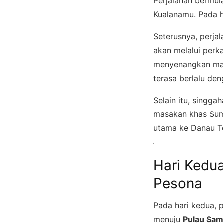
Perjalanan bermul
Kualanamu. Pada 
Seterusnya, perja
akan melalui perk
menyenangkan mat
terasa berlalu den
Selain itu, singg
masakan khas Sum
utama ke Danau T
Hari Kedu
Pesona
Pada hari kedua, 
menuju
Pulau Sam