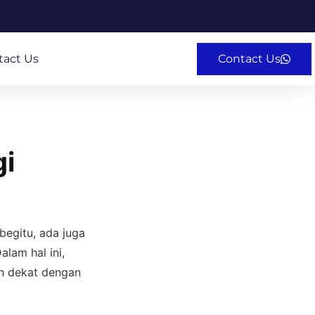
tact Us
Contact Us
gi
egitu, ada juga
lam hal ini,
an dekat dengan