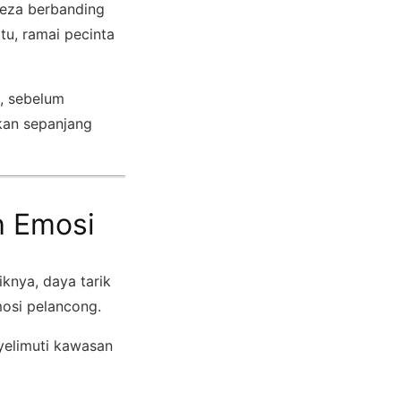
beza berbanding
tu, ramai pecinta
, sebelum
kan sepanjang
h Emosi
knya, daya tarik
mosi pelancong.
nyelimuti kawasan