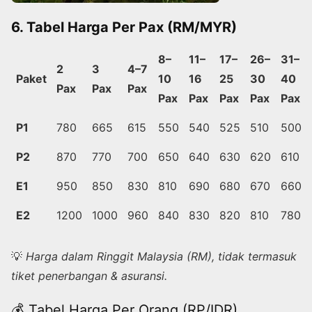
6. Tabel Harga Per Pax (RM/MYR)
8–
11–
17–
26–
31–
2
3
4–7
Paket
10
16
25
30
40
Pax
Pax
Pax
Pax
Pax
Pax
Pax
Pax
P1
780
665
615
550
540
525
510
500
P2
870
770
700
650
640
630
620
610
E1
950
850
830
810
690
680
670
660
E2
1200
1000
960
840
830
820
810
780
💡
Harga dalam Ringgit Malaysia (RM), tidak termasuk
tiket penerbangan & asuransi.
💰 Tabel Harga Per Orang (RP/IDR)