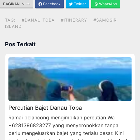
BAGIKAN INI
Facebook
Twitter
WhatsApp
TAG:
#DANAU TOBA
#ITINERARY
#SAMOSIR
ISLAND
Pos Terkait
Percutian Bajet Danau Toba
Ramai pelancong mengimpikan percutian Wa
+6281396823277 yang menyeronokkan tanpa
perlu mengeluarkan bajet yang terlalu besar. Kini