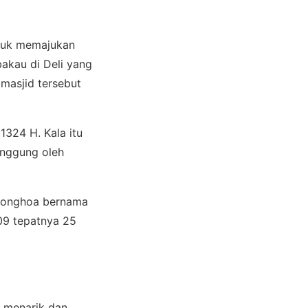
ntuk memajukan
akau di Deli yang
masjid tersebut
1324 H. Kala itu
anggung oleh
Tionghoa bernama
909 tepatnya 25
a menarik dan