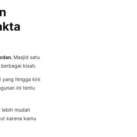
an
akta
edan.
Masjid satu
 berbagai kisah.
i yang hingga kini
gunan ini tentu
r lebih mudah
ebut karena kamu