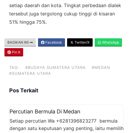
setiap daerah dan kota. Tingkat perbedaan dialek
tersebut juga tergolong cukup tinggi di kisaran
51% hingga 75%.
BAGIKAN INI
Facebook
Twitter/X
WhatsApp
Pin It
TAG:
#BUDAYA SUMATERA UTARA
#MEDAN
#SUMATERA UTARA
Pos Terkait
Percutian Bermula Di Medan
Setiap percutian Wa +6281396823277 bermula
dengan satu keputusan yang penting, iaitu memilih