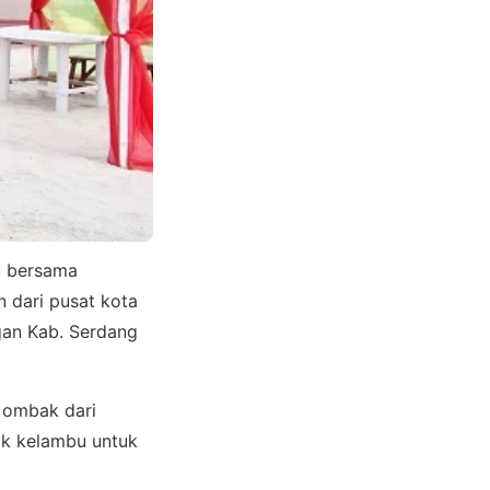
u bersama
n dari pusat kota
gan Kab. Serdang
 ombak dari
ok kelambu untuk