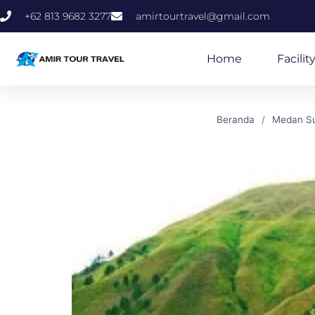
+62 813 9682 3277
amirtourtravel@gmail.com
Home
Facilit
Beranda
Medan Su