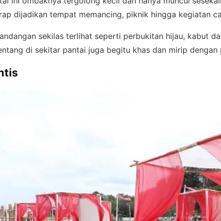
ai ini ombaknya tergolong kecil dan hanya muncul sesekali 
erap dijadikan tempat memancing, piknik hingga kegiatan 
andangan sekilas terlihat seperti perbukitan hijau, kabut d
bentang di sekitar pantai juga begitu khas dan mirip denga
ntis