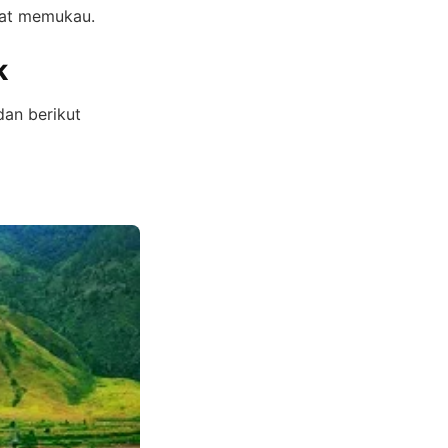
gat memukau.
k
dan berikut