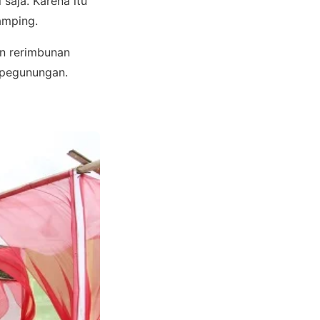
saja. Karena itu
camping.
an rerimbunan
n pegunungan.