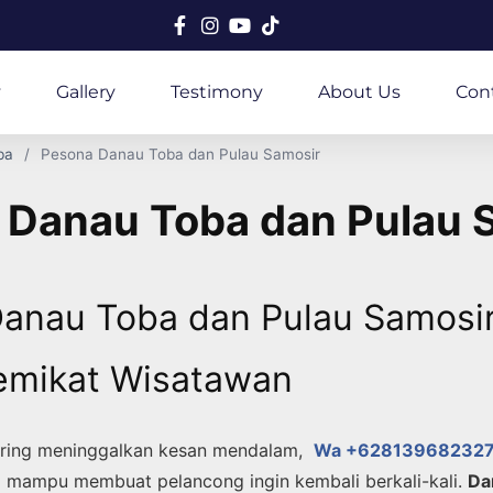
y
Gallery
Testimony
About Us
Con
ba
Pesona Danau Toba dan Pulau Samosir
 Danau Toba dan Pulau 
anau Toba dan Pulau Samosi
emikat Wisatawan
ering meninggalkan kesan mendalam,
Wa +62813968232
asi mampu membuat pelancong ingin kembali berkali-kali.
Da