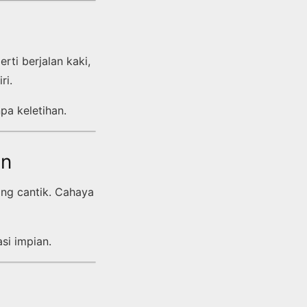
rti berjalan kaki,
ri.
a keletihan.
an
ang cantik. Cahaya
asi impian.