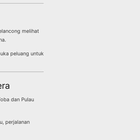
pelancong melihat
na.
buka peluang untuk
era
Toba dan Pulau
u, perjalanan