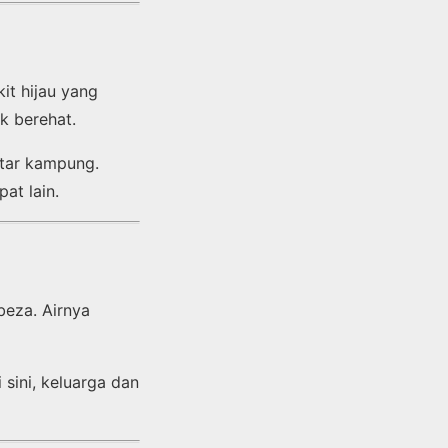
t hijau yang
k berehat.
itar kampung.
at lain.
beza. Airnya
 sini, keluarga dan