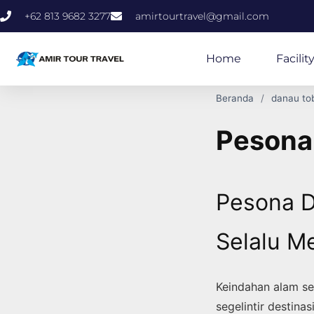
+62 813 9682 3277
amirtourtravel@gmail.com
Home
Facilit
Beranda
danau to
Pesona
Pesona D
Selalu M
Keindahan alam s
segelintir destin