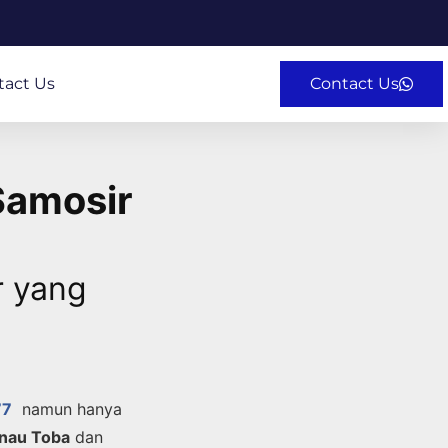
tact Us
Contact Us
Samosir
r yang
77
namun hanya
nau Toba
dan