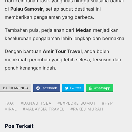
Dari keindahan tasik yang luas hingga suasana damai
di
Pulau Samosir
, setiap sudut destinasi ini
memberikan pengalaman yang berbeza.
Tambahan pula, perjalanan dari
Medan
menjadikan
keseluruhan pengalaman lebih lengkap dan bermakna.
Dengan bantuan
Amir Tour Travel
, anda boleh
menikmati percutian yang lebih selesa, tersusun dan
penuh kenangan indah.
BAGIKAN INI
Facebook
Twitter
WhatsApp
TAG:
#DANAU TOBA
#EXPLORE SUMUT
#FYP
VIRAL
#MALAYSIA TRAVEL
#PAKEJ MURAH
Pos Terkait