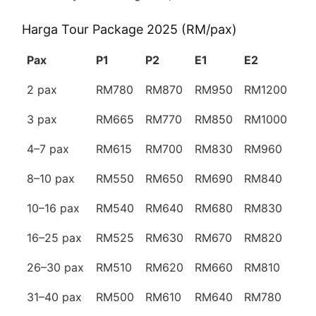
Harga Tour Package 2025 (RM/pax)
Pax
P1
P2
E1
E2
2 pax
RM780
RM870
RM950
RM1200
3 pax
RM665
RM770
RM850
RM1000
4–7 pax
RM615
RM700
RM830
RM960
8–10 pax
RM550
RM650
RM690
RM840
10–16 pax
RM540
RM640
RM680
RM830
16–25 pax
RM525
RM630
RM670
RM820
26–30 pax
RM510
RM620
RM660
RM810
31–40 pax
RM500
RM610
RM640
RM780