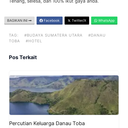
Tenang, selesa, dan 100% ikut gaya anda.
BAGIKAN INI
Facebook
Twitter/X
WhatsApp
TAG:
#BUDAYA SUMATERA UTARA
#DANAU
TOBA
#HOTEL
Pos Terkait
Percutian Keluarga Danau Toba