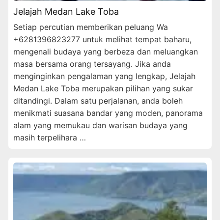
Jelajah Medan Lake Toba
Setiap percutian memberikan peluang Wa
+6281396823277 untuk melihat tempat baharu,
mengenali budaya yang berbeza dan meluangkan
masa bersama orang tersayang. Jika anda
menginginkan pengalaman yang lengkap, Jelajah
Medan Lake Toba merupakan pilihan yang sukar
ditandingi. Dalam satu perjalanan, anda boleh
menikmati suasana bandar yang moden, panorama
alam yang memukau dan warisan budaya yang
masih terpelihara …