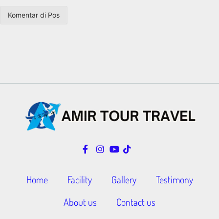
Home
Facility
Gallery
Testimony
About us
Contact us