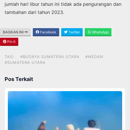
jumlah hari libur tahun ini tidak ada pengurangan dan
tambahan dari tahun 2023.
BAGIKAN INI
Facebook
Twitter
WhatsApp
Pin It
TAG:
#BUDAYA SUMATERA UTARA
#MEDAN
#SUMATERA UTARA
Pos Terkait