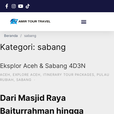
Beranda
sabang
Kategori:
sabang
Eksplor Aceh & Sabang 4D3N
ACEH
,
EXPLORE ACEH
,
ITINERARY TOUR PACKAGES
,
PULAU
RUBIAH
,
SABANG
·
Dari Masjid Raya
Baiturrahman hingga