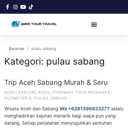
Beranda
pulau sabang
Kategori:
pulau sabang
Trip Aceh Sabang Murah & Seru
ACEH
,
EXPLORE ACEH
,
ITINERARY TOUR PACKAGES
,
KILOMETER 0
,
PULAU SABANG
·
Wisata Aceh dan Sabang
Wa +6281396823277
selalu
menghadirkan kejutan menarik bagi siapa pun yang
datang. Setiap perjalanan menyuguhkan sentuhan