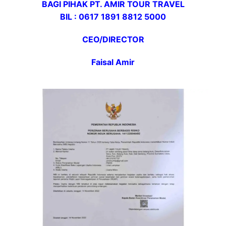
BAGI PIHAK PT. AMIR TOUR TRAVEL
BIL : 0617 1891 8812 5000
CEO/DIRECTOR
Faisal Amir