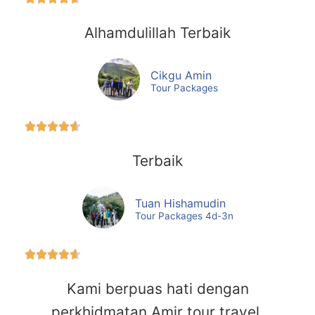
Alhamdulillah Terbaik
Cikgu Amin
Tour Packages





Terbaik
Tuan Hishamudin
Tour Packages 4d-3n





Kami berpuas hati dengan
perkhidmatan Amir tour travel,