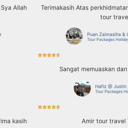
 Sya Allah
Terimakasih Atas perkhidmatan
tour trave
e
Puan Zaimasiha & 
Tour Packages Holida





Sangat memuaskan dan
Hafiz @ Justi
Tour Packages Ho





ima kasih
Amir tour travel