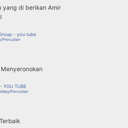
 yang di berikan Amir
l
Group - you tube
y/Percutian
 Menyeronokan
n - YOU TUBE
liday/Percutian
 Terbaik