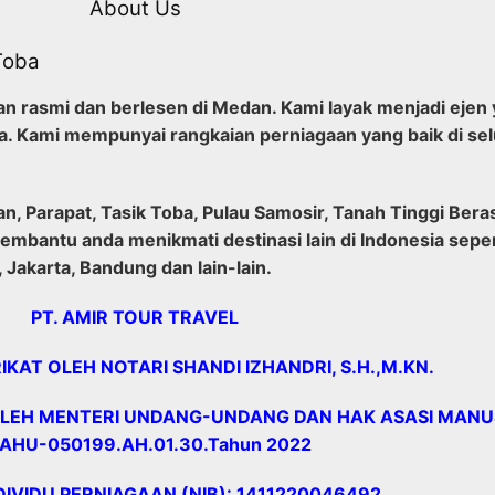
About Us
Toba
n rasmi dan berlesen di Medan. Kami layak menjadi ejen 
a. Kami mempunyai rangkaian perniagaan yang baik di sel
Parapat, Tasik Toba, Pulau Samosir, Tanah Tinggi Beras
membantu anda menikmati destinasi lain di Indonesia seper
Jakarta, Bandung dan lain-lain.
PT. AMIR TOUR TRAVEL
KAT OLEH NOTARI SHANDI IZHANDRI, S.H.,M.KN.
LEH MENTERI UNDANG-UNDANG DAN HAK ASASI MANUSI
: AHU-050199.AH.01.30.Tahun 2022
IVIDU PERNIAGAAN (NIB): 1411220046492