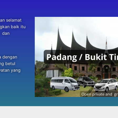
an selamat
gkan baik itu
n dan
a dengan
ng betul
watan yang