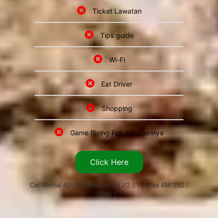
Ticket Lawatan
Tips guide
Wi-Fi
Eat Driver
Shopping
Game fliying Fox dan Lainnya
Click Here
Car Rental 4D-3N Itinerary P1/ P2 ( 1-4 Pax RM 350 /
Day )